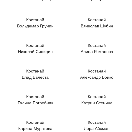
Костанай
Костанай
Вольдемар Грунин
Вячеслав Шубин
Костанай
Костанай
Николай Синицин
Алина Романова
Костанай
Костанай
Влад Балеста
Александр Бойко
Костанай
Костанай
Галина Погребняк
Катрин Стенина
Костанай
Костанай
Карина Муратова
Лера Айсман